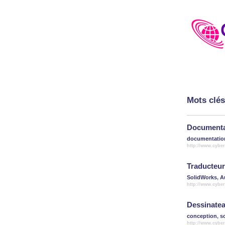
Mots clés
Documenta
documentatio
http://www.cybe
Traducteur
SolidWorks
,
A
http://www.cyber
Dessinate
conception
,
s
http://www.cybe