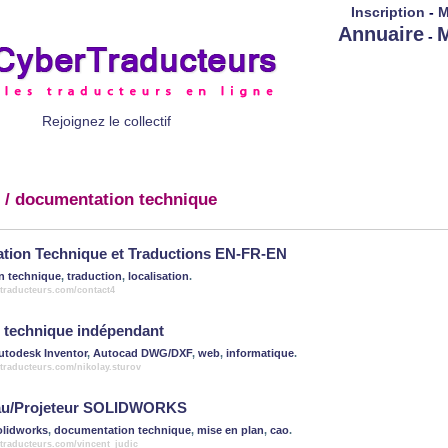
Inscription
-
M
Annuaire
M
-
Rejoignez le collectif
/ documentation technique
tion Technique et Traductions EN-FR-EN
n technique
,
traduction
,
localisation
.
rtraducteurs.com/contact4
 technique indépendant
utodesk Inventor
,
Autocad DWG/DXF
,
web
,
informatique
.
traducteurs.com/nikolay.sturov
au/Projeteur SOLIDWORKS
olidworks
,
documentation technique
,
mise en plan
,
cao
.
rtraducteurs.com/vincent_judic