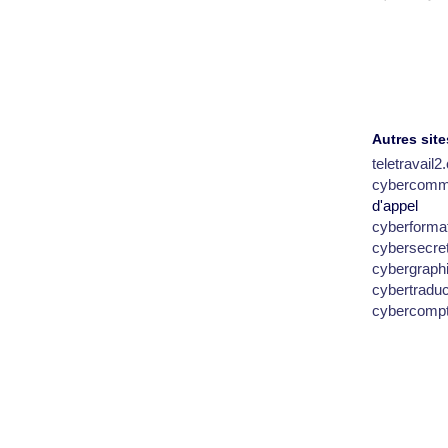
Autres site
teletravail
cybercomm
d'appel
cyberforma
cybersecre
cybergraph
cybertradu
cybercomp