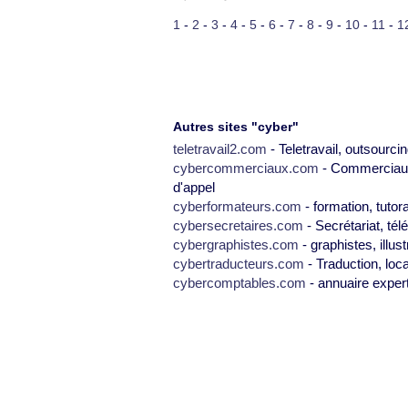
1
-
2
-
3
-
4
-
5
-
6
-
7
-
8
-
9
-
10
-
11
-
1
Autres sites "cyber"
teletravail2.com
- Teletravail, outsourcin
cybercommerciaux.com
- Commerciaux,
d'appel
cyberformateurs.com
- formation, tutor
cybersecretaires.com
- Secrétariat, tél
cybergraphistes.com
- graphistes, illus
cybertraducteurs.com
- Traduction, loca
cybercomptables.com
- annuaire exper