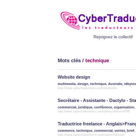
Rejoignez le collectif
Mots clés
/ technique
Website design
multimedia
,
design
,
technique
,
Australie
,
idbytes
http://www.cybertraducteurs.com/idelmotte
Secrétaire - Assistante - Dactylo - St
commercial
,
juridique
,
conférence
,
organisation
,
http://www.cybertraducteurs.com/fanny.saulnier4790
Traductrice freelance - Anglais>Fran
commerce
,
technique
,
commercial
,
ventes
,
brief
.
http://www.cybertraducteurs.com/catherinerosec