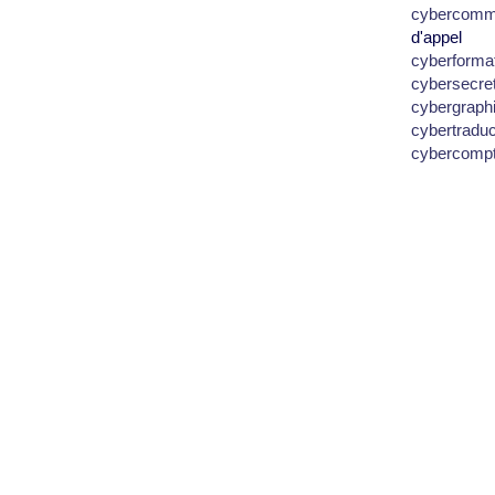
cybercomm
d'appel
cyberforma
cybersecre
cybergraph
cybertradu
cybercomp