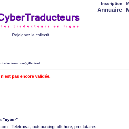
Inscription
-
M
Annuaire
M
-
Rejoignez le collectif
rtraducteurs.com/jgillet.trad
 n'est pas encore validée.
s "cyber"
2.com
- Teletravail, outsourcing, offshore, prestataires